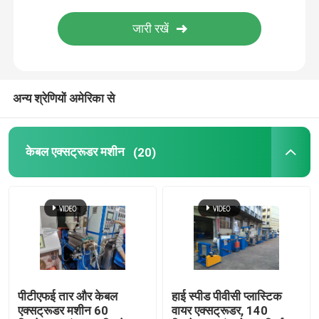
तांबा वेल्डिंग मशीन
सर्पिल वेल्डेड पाइप बनाने की मशीन
अन्य श्रेणियों अमेरिका से
लेजर काटने की मशीन
केबल एक्सट्रूडर मशीन
(20)
केबल बॉबिन
सीसीवी लाइनें
केबल क्रॉस हेड
पीटीएफई तार और केबल
हाई स्पीड पीवीसी प्लास्टिक
तांबे के तार की ड्राइंग मर जाती है
एक्सट्रूडर मशीन 60
वायर एक्सट्रूडर, 140