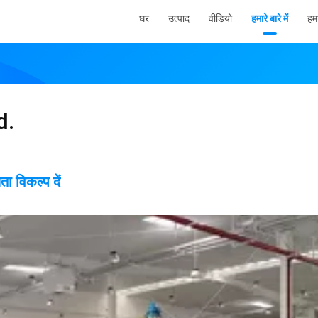
घर
उत्पाद
वीडियो
हमारे बारे में
हमस
d.
विकल्प दें