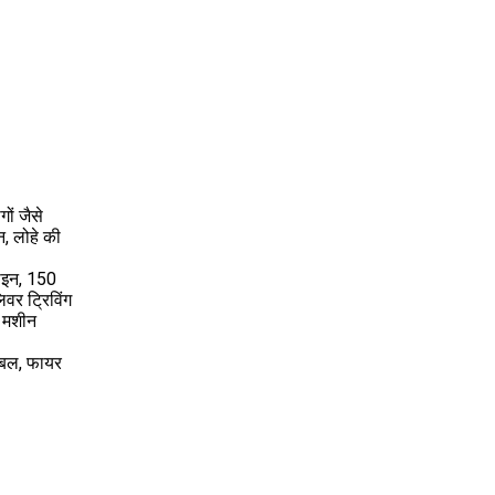
ों जैसे
न, लोहे की
ाइन, 150
वर ट्रिविंग
ग मशीन
ेबल, फायर