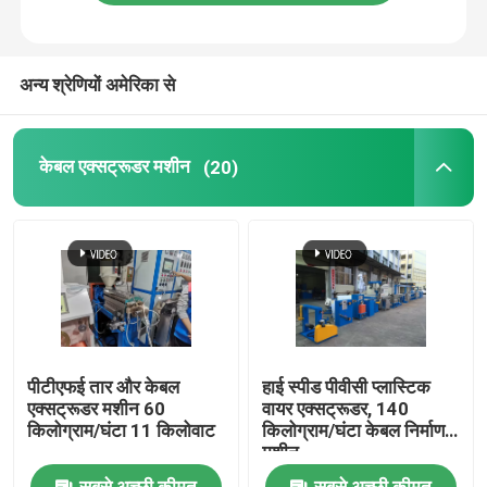
हमारे बारे में
अन्य श्रेणियों अमेरिका से
कारखाने का दौरा
केबल एक्सट्रूडर मशीन
(20)
गुणवत्ता नियंत्रण
हमसे संपर्क करें
एक उद्धरण का अनुरोध करें
पीटीएफई तार और केबल
हाई स्पीड पीवीसी प्लास्टिक
केबल एक्सट्रूडर मशीन
एक्सट्रूडर मशीन 60
वायर एक्सट्रूडर, 140
किलोग्राम/घंटा 11 किलोवाट
किलोग्राम/घंटा केबल निर्माण
मशीन
वायर एक्सट्रूडर मशीन