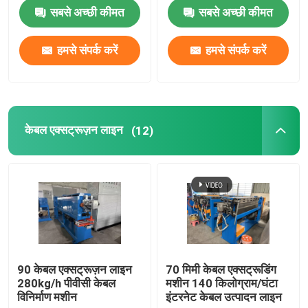
सबसे अच्छी कीमत
सबसे अच्छी कीमत
तांबा वेल्डिंग मशीन
हमसे संपर्क करें
हमसे संपर्क करें
सर्पिल वेल्डेड पाइप बनाने की मशीन
लेजर काटने की मशीन
केबल एक्सट्रूज़न लाइन
(12)
केबल बॉबिन
सीसीवी लाइनें
केबल क्रॉस हेड
90 केबल एक्सट्रूज़न लाइन
70 मिमी केबल एक्सट्रूडिंग
280kg/h पीवीसी केबल
मशीन 140 किलोग्राम/घंटा
तांबे के तार की ड्राइंग मर जाती है
विनिर्माण मशीन
इंटरनेट केबल उत्पादन लाइन