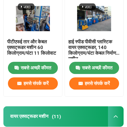
केबल एक्सट्रूज़न लाइन
तांबे की बंकिंग मशीन
पीटीएफई तार और केबल
हाई स्पीड पीवीसी प्लास्टिक
एक्सट्रूडर मशीन 60
वायर एक्सट्रूडर, 140
केबल घुमा मशीन
किलोग्राम/घंटा 11 किलोवाट
किलोग्राम/घंटा केबल निर्माण
मशीन
सबसे अच्छी कीमत
सबसे अच्छी कीमत
तांबा खींचने वाली मशीन
हमसे संपर्क करें
हमसे संपर्क करें
तांबा टपिंग मशीन
कॉपर अपकास्ट मशीन
वायर एक्सट्रूडर मशीन
(11)
केबल रोलिंग मशीन