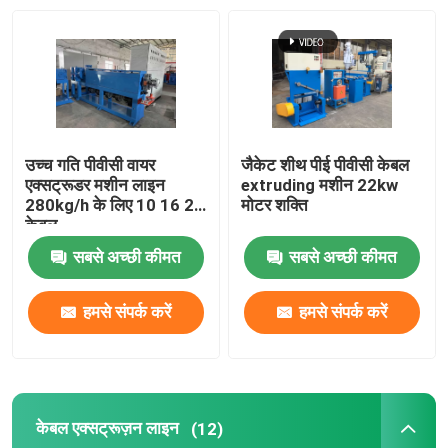
तांबा वेल्डिंग मशीन
सर्पिल वेल्डेड पाइप बनाने की मशीन
उच्च गति पीवीसी वायर
जैकेट शीथ पीई पीवीसी केबल
लेजर काटने की मशीन
एक्सट्रूडर मशीन लाइन
extruding मशीन 22kw
280kg/h के लिए 10 16 25
मोटर शक्ति
केबल
केबल बॉबिन
सबसे अच्छी कीमत
सबसे अच्छी कीमत
सीसीवी लाइनें
हमसे संपर्क करें
हमसे संपर्क करें
केबल क्रॉस हेड
तांबे के तार की ड्राइंग मर जाती है
केबल एक्सट्रूज़न लाइन
(12)