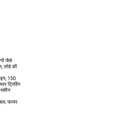
ों जैसे
न, लोहे की
ाइन, 150
वर ट्रिविंग
ग मशीन
ेबल, फायर