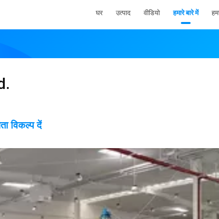
घर
उत्पाद
वीडियो
हमारे बारे में
हमस
d.
विकल्प दें